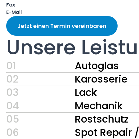
Fax
E-Mail
Jetzt einen Termin vereinbaren
Unsere Leist
01
Autoglas
02
Karosserie
03
Lack
04
Mechanik
05
Rostschutz
06
Spot Repair 