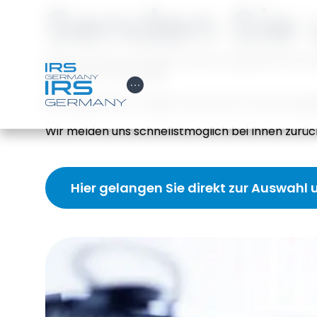
Senden Sie 
Damit wir Ihre Anfrage schnell und gezielt bearb
rund um Ihr Fahrzeug.
Open Hamburger Menu
Bei allgemeinen Fragen unterstützt uns die Anga
Wir melden uns schnellstmöglich bei Ihnen zurüc
Hier gelangen Sie direkt zur Auswahl