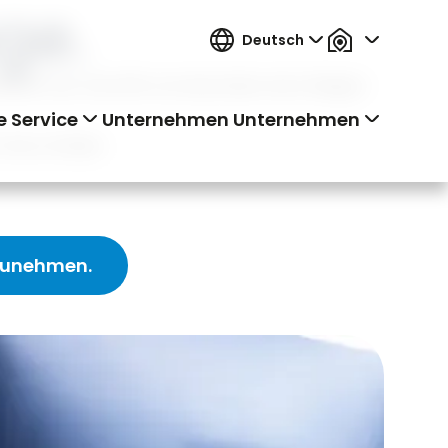
ge.
Deutsch
statt aus. Das hilft uns besonders bei Anliegen
e
Service
Unternehmen
Unternehmen
Sie zu finden.
fzunehmen.