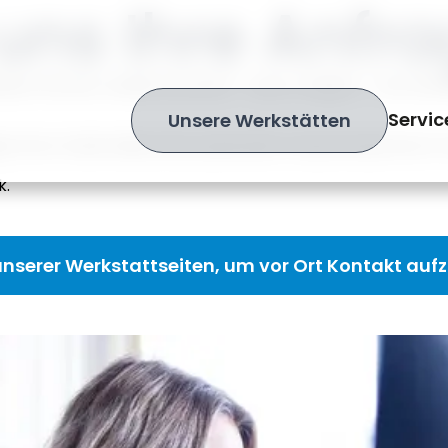
uns Ihre Anfra
eiten können, wählen Sie bitte – wenn möglich – Ihre Werk
Servic
Unsere Werkstätten
be Ihrer Stadt dabei, den passenden Ansprechpartner für 
k.
 unserer Werkstattseiten, um vor Ort Kontakt au