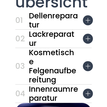
übersicht
Dellenrepara
01
tur
Lackreparat
02
ur
Kosmetisch
e
03
Felgenaufbe
reitung
Innenraumre
04
paratur