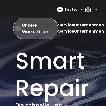
Deutsch
Service
Unternehmen
Unsere
Open Hamburger Menu
Service
Unternehmen
Werkstätten
Smart
Repair
Die schnelle und