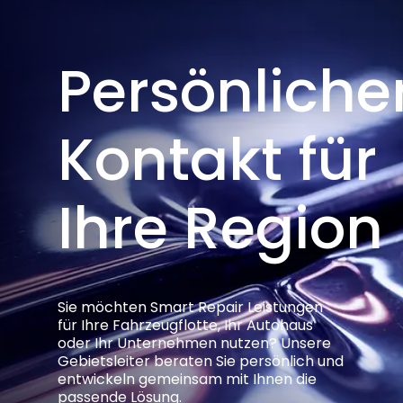
Persönliche
Kontakt für
Ihre Region
Sie möchten Smart Repair Leistungen
für Ihre Fahrzeugflotte, Ihr Autohaus
oder Ihr Unternehmen nutzen? Unsere
Gebietsleiter beraten Sie persönlich und
entwickeln gemeinsam mit Ihnen die
passende Lösung.