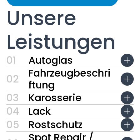
Unsere
Leistungen
01
Autoglas
Fahrzeugbeschri
02
ftung
03
Karosserie
04
Lack
05
Rostschutz
Spot Repair /