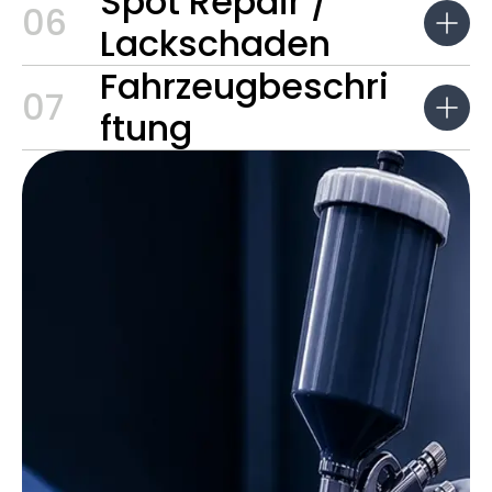
Spot Repair /
06
Lackschaden
Fahrzeugbeschri
07
ftung