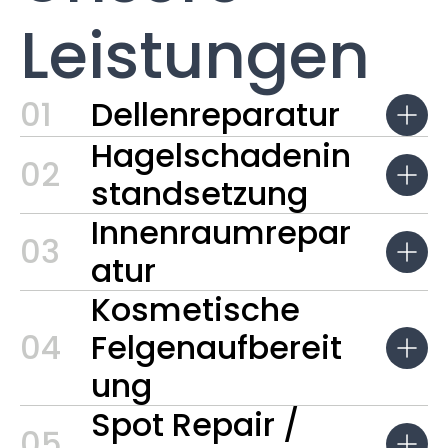
Leistungen
01
Dellenreparatur
Hagelschadenin
02
standsetzung
Innenraumrepar
03
atur
Kosmetische
04
Felgenaufbereit
ung
Spot Repair /
05