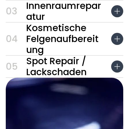
Innenraumrepar
03
atur
Kosmetische
04
Felgenaufbereit
ung
Spot Repair /
05
Lackschaden